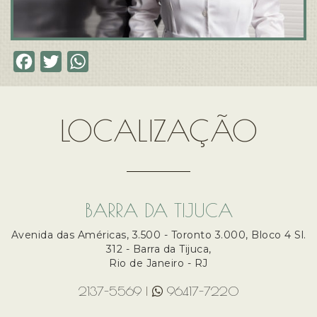
F
T
W
a
w
h
c
i
a
LOCALIZAÇÃO
e
t
t
b
t
s
o
e
A
o
r
p
BARRA DA TIJUCA
k
p
Avenida das Américas, 3.500 - Toronto 3.000, Bloco 4 Sl.
312 - Barra da Tijuca,
Rio de Janeiro - RJ
2137-5569
|
96417-7220